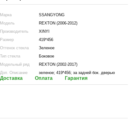
Марка
SSANGYONG
Модель
REXTON (2006-2012)
Производитель
XINYI
Размер
419*456
Оттенок стекла
Зеленое
Тип стекла
Боковое
Модельный ряд
REXTON (2002-2017)
Доп. Описание
зеленое; 419*456; за задней бок. дверью
Доставка
Оплата
Гарантия