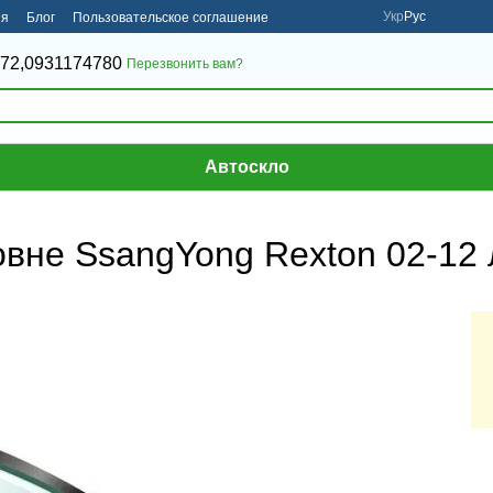
Укр
Рус
ия
Блог
Пользовательское соглашение
72,
0931174780
Перезвонить вам?
Автоскло
вне SsangYong Rexton 02-12 