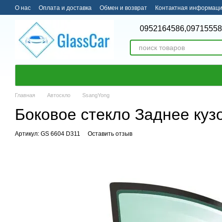
Перейти к основному контенту
О нас
Оплата и доставка
Обмен и возврат
Контактная информац
0952164586,
09715558
Главная
Автоскло
SsangYong
Боковое стекло Заднее кузо
Артикул: GS 6604 D311
Оставить отзыв