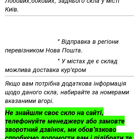
Лобових,бокових, заднього скла у місті
Київ.
* Відправка в регіони
перевізником Нова Пошта.
* У містах де є склад
можлива доставка кур'єром
Якщо вам потрібна додаткова інформація
щодо даного скла, набирайте за номерами
вказаними вгорі.
Не знайшли своє скло на сайті,
телефонуйте менеджеру або замовте
зворотний дзвінок, ми обов'язково
спробуємо допомогти вам і підібрати те,