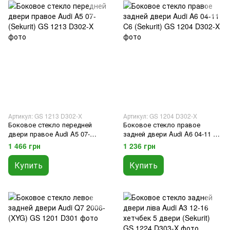
Артикул: GS 1213 D302-X
Артикул: GS 1204 D302-X
Боковое стекло передней
Боковое стекло правое
двери правое Audi A5 07-
задней двери Audi A6 04-11 C6
(Sekurit)
(Sekurit)
1 466 грн
1 236 грн
Купить
Купить