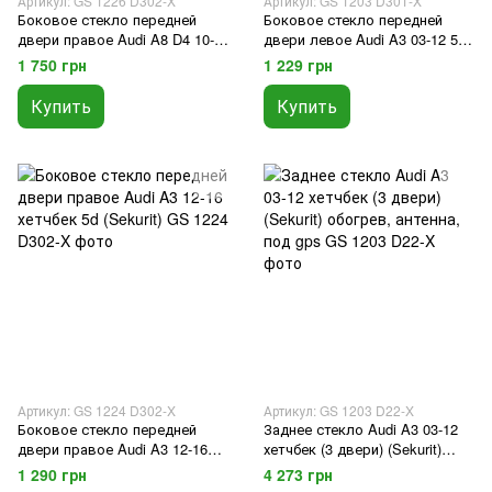
Артикул: GS 1226 D302-X
Артикул: GS 1203 D301-X
Боковое стекло передней
Боковое стекло передней
двери правое Audi A8 D4 10-
двери левое Audi A3 03-12 5
17 (Sekurit)
двери (Sekurit)
1 750 грн
1 229 грн
Купить
Купить
Артикул: GS 1224 D302-X
Артикул: GS 1203 D22-X
Боковое стекло передней
Заднее стекло Audi A3 03-12
двери правое Audi A3 12-16
хетчбек (3 двери) (Sekurit)
хетчбек 5d (Sekurit)
обогрев, антенна, под gps
1 290 грн
4 273 грн