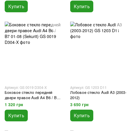
Купить
Купить
Артикул: GS 0019 D304-X
Артикул: GS 1203 D11
Боковое стекло передней
Лобовое стекло Audi A3 (2003-
двери правое Audi A4 B6 / B7
2012)
01-08 (Sekurit)
1 320 грн
3 650 грн
Купить
Купить