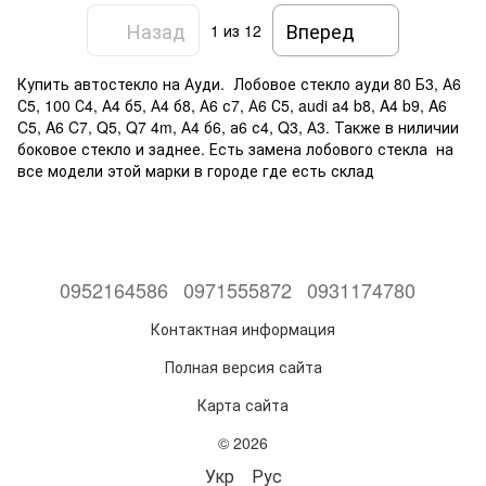
Назад
Вперед
1
из 12
Купить автостекло на Ауди. Лобовое стекло ауди 80 Б3, А6
С5, 100 С4, А4 б5, А4 б8, А6 с7, А6 С5, audi a4 b8, A4 b9, A6
C5, A6 C7, Q5, Q7 4m, А4 б6, а6 с4, Q3, А3. Также в ниличии
боковое стекло и заднее. Есть замена лобового стекла на
все модели этой марки в городе где есть склад
0952164586
0971555872
0931174780
Контактная информация
Полная версия сайта
Карта сайта
© 2026
Укр
Рус