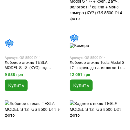
Артикул: GS 8500 D11
Артикул: GS 8500 D14
Лобовое стекло TESLA
Лобовое стекло Tesla Model S
MODEL S 12- (XYG) под
17- + креп. датч. вологості /
датч.дождя/света +молдинг
світла + моно камера (XYG)
9 588 грн
12 091 грн
Купить
Купить