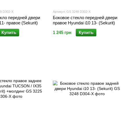
49 D302-X
Артикул: GS 3248 D302-X
екло передней двери
Боковое стекло передней двери
11- правое (Sekurit)
правое Hyundai i10 13- (Sekurit)
Купить
1 245 грн
Купить