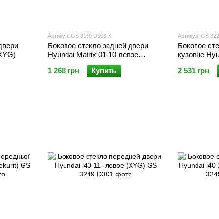
Артикул: GS 3169 D303-X
Артикул: GS 32
двери
Боковое стекло задней двери
Боковое ст
(XYG)
Hyundai Matrix 01-10 левое
кузовне Hy
(Sekurit)
10-15 (Sekur
1 268 грн
Купить
2 531 грн