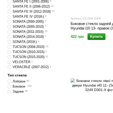
SANTA FE I (2001-2006)
8
SANTA FE II (2006-2012)
14
SANTA FE III (2012-2018)
13
SANTA FE IV (2018-)
2
Артикул: GS 3248 D304
SONATA (2000-2005)
3
Боковое стекло задней 
SONATA (2005-2010)
7
Hyundai i10 13- правое 
SONATA (2011-2015)
13
422 грн
Купить
SONATA (2014-2019)
7
SONATA (2019-)
4
TUCSON (2004-2010)
10
TUCSON (2010-2015)
2
TUCSON (2015-2020)
11
VELOSTER
1
VERACRUZ (2007-2012)
1
Тип стекла
Лобовое
95
Боковое
150
Заднее
56