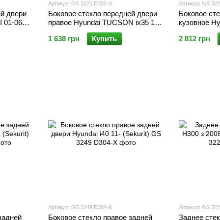
Артикул: GS 3225 D302-X
Артикул: GS 32
ей двери
Боковое стекло передней двери
Боковое сте
I 01-06
правое Hyundai TUCSON ix35 10-
кузовное H
15 (Sekurit)
10-15 (Sekur
1 638 грн
Купить
2 812 грн
Артикул: GS 3249 D304-X
Артикул: GS 32
задней
Боковое стекло правое задней
Заднее стек