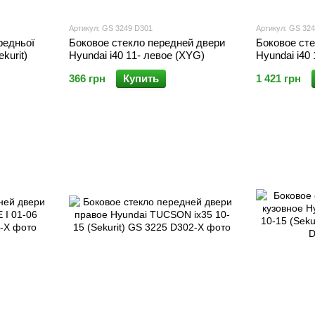
Артикул: GS 3249 D301
Артикул: GS 32
редньої
Боковое стекло передней двери
Боковое ст
kurit)
Hyundai i40 11- левое (XYG)
Hyundai i40 
366 грн
Купить
1 421 грн