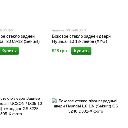
29 D303-X
Артикул: GS 3248 D303
ое стекло задней
Боковое стекло задней двери
i i20 09-12 (Sekurit)
Hyundai i10 13- левое (XYG)
Купить
928 грн
Купить