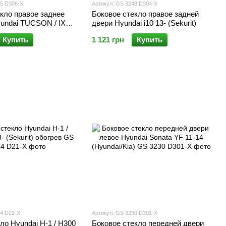
25 D306-X
Артикул: GS 3248 D304-X
кло правое заднее
Боковое стекло правое задней
yundai TUCSON / IX35
двери Hyundai i10 13- (Sekurit)
it) +молдинг
Купить
1 121 грн
Купить
24 D21-X
Артикул: GS 3230 D301-X
ло Hyundai H-1 / H300
Боковое стекло передней двери