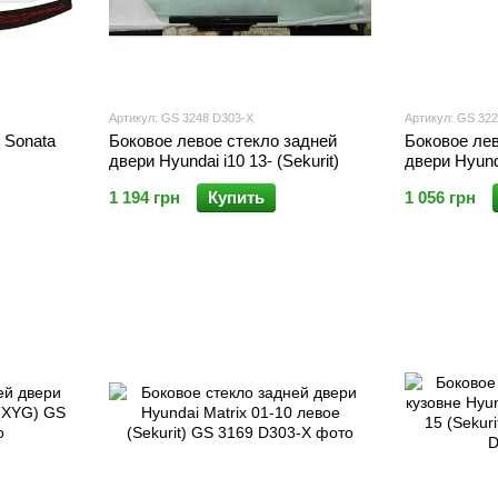
Артикул: GS 3248 D303-X
Артикул: GS 32
 Sonata
Боковое левое стекло задней
Боковое лев
двери Hyundai i10 13- (Sekurit)
двери Hyunda
1 194 грн
Купить
1 056 грн