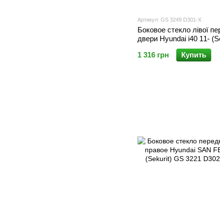
Артикул: GS 3249 D301-X
Боковое стекло лівої пе
двери Hyundai i40 11- (Se
1 316 грн
Купить