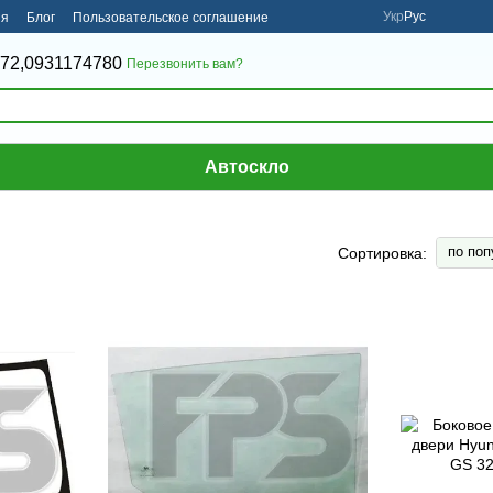
Укр
Рус
ия
Блог
Пользовательское соглашение
72,
0931174780
Перезвонить вам?
Автоскло
по поп
Сортировка: