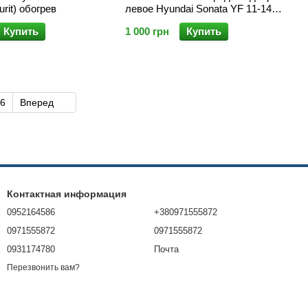
urit) обогрев
левое Hyundai Sonata YF 11-14
(Hyundai/Kia)
Купить
1 000 грн
Купить
6
Вперед
Контактная информация
0952164586
+380971555872
0971555872
0971555872
0931174780
Почта
Перезвонить вам?