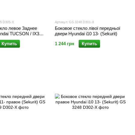
25 D305-X
Артикул: GS 3248 D301-X
екло левое Заднее
Боковое стекло лівої передньої
undai TUCSON / IX35
двери Hyundai i10 13- (Sekurit)
it) +молдинг
Купить
1 244 грн
Купить