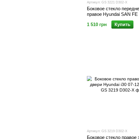
Артикул: GS 3221 D302-X
Боковое стекло передн
правое Hyundai SAN FE 
(Sekurit)
1 510 грн
Купить
Артикул: GS 3219 D302-X
Боковое стекло правое 