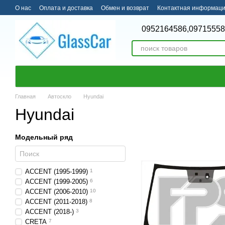
Перейти к основному контенту
О нас
Оплата и доставка
Обмен и возврат
Контактная информац
0952164586,
09715558
Главная
Автоскло
Hyundai
Hyundai
Модельный ряд
ACCENT (1995-1999)
1
ACCENT (1999-2005)
6
ACCENT (2006-2010)
10
ACCENT (2011-2018)
8
ACCENT (2018-)
3
CRETA
7