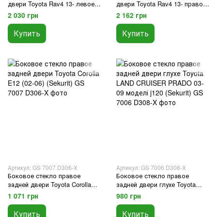
двери Toyota Rav4 13- левое
двери Toyota Rav4 13- правое
(Toyota)
(Toyota)
2 030 грн
2 162 грн
Купить
Купить
Артикул: GS 7007 D306-X
Артикул: GS 7006 D308-X
Боковое стекло правое
Боковое стекло правое
задней двери Toyota Corolla
задней двери глухе Toyota
E12 (02-06) (Sekurit)
LAND CRUISER PRADO 03-09
1 071 грн
980 грн
моделі j120 (Sekurit)
Купить
Купить