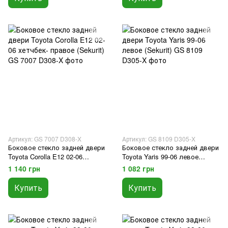
Артикул: GS 7007 D308-X
Артикул: GS 8109 D305-X
Боковое стекло задней двери
Боковое стекло задней двери
Toyota Corolla E12 02-06
Toyota Yaris 99-06 левое
хетчбек- правое (Sekurit)
(Sekurit)
1 140 грн
1 082 грн
Купить
Купить