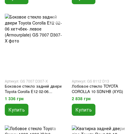
Артикул: GS 7007 D307-X
Артикул: GS 8112 D13
Боковое стекло задней двери
Лобовое стекло TOYOTA
Toyota Corolla E12 02-06
COROLLA 10 SDN/HB (XYG)
хетчбек- левое (Armourplate)
1 336 грн
2 838 грн
Купить
Купить