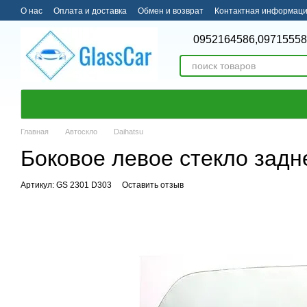
Перейти к основному контенту
О нас
Оплата и доставка
Обмен и возврат
Контактная информац
0952164586,
09715558
Главная
Автоскло
Daihatsu
Боковое левое стекло зад
Артикул: GS 2301 D303
Оставить отзыв