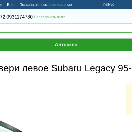
Укр
Рус
ия
Блог
Пользовательское соглашение
72,
0931174780
Перезвонить вам?
Автоскло
вери левое Subaru Legacy 95