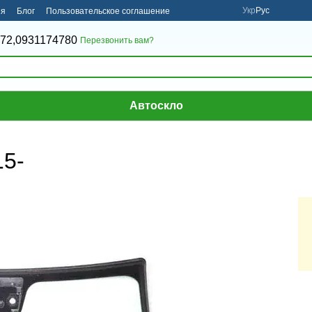
Укр
Рус
ия
Блог
Пользовательское соглашение
72,
0931174780
Перезвонить вам?
Автоскло
15-