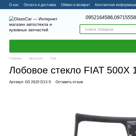
Перейти к основному контенту
О нас
Оплата и доставка
Обмен и возврат
Контактная информац
0952164586,
09715558
Главная
Автоскло
Fiat
Лобовое стекло FIAT 500X 
Артикул: GS 2620 D13-S
Оставить отзыв