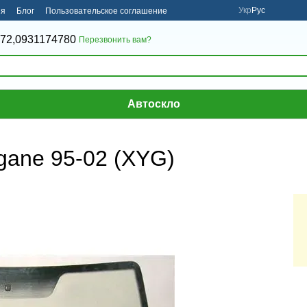
Укр
Рус
ия
Блог
Пользовательское соглашение
72,
0931174780
Перезвонить вам?
Автоскло
gane 95-02 (XYG)