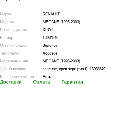
Марка
RENAULT
Модель
MEGANE (1995-2003)
Производитель
XINYI
Размер
1393*840
Оттенок стекла
Зеленое
Тип стекла
Лобовое
Модельный ряд
MEGANE (1995-2003)
Доп. Описание
зеленое; креп.зерк.(тип f); 1393*840
Крепление зеркала
Есть
Доставка
Оплата
Гарантия