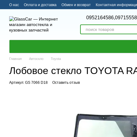
Перейти к основному контенту
О нас
Оплата и доставка
Обмен и возврат
Контактная информац
0952164586,
09715558
Главная
Автоскло
Toyota
Лобовое стекло TOYOTA RA
Артикул: GS 7066 D18
Оставить отзыв