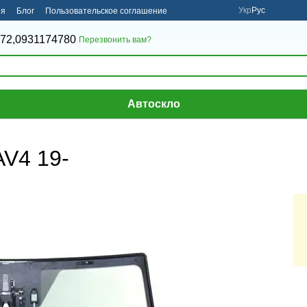
Укр
Рус
ия
Блог
Пользовательское соглашение
72,
0931174780
Перезвонить вам?
Автоскло
V4 19-