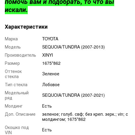
помочь вам и подобрать, то что вы
искали.
Характеристики
Марка
TOYOTA
Модель
SEQUOIA/TUNDRA (2007-2013)
Производитель
XINYI
Размер
1675*862
Оттенок
Зеленое
стекла
Тип стекла
Лобовое
Модельный
SEQUOIA/TUNDRA (2007-2021)
ряд
Молдинг
Есть
Доп. Описание
зеленое; голуб. свф; без креп. зерк.; vin; с
молдингом; 1675*862
Окошко под
Есть
VIN