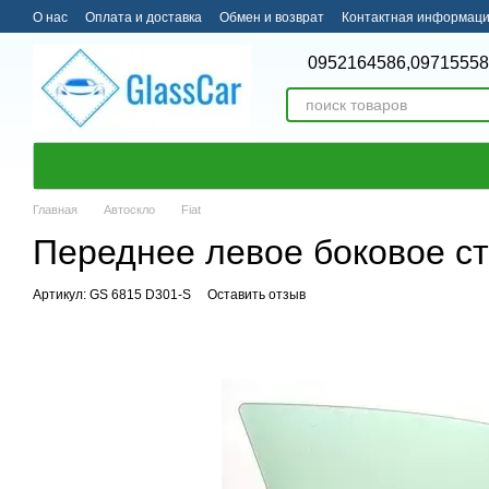
Перейти к основному контенту
О нас
Оплата и доставка
Обмен и возврат
Контактная информац
0952164586,
09715558
Главная
Автоскло
Fiat
Переднее левое боковое сте
Артикул: GS 6815 D301-S
Оставить отзыв