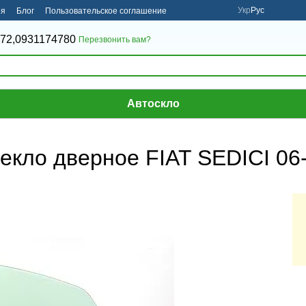
Укр
Рус
ия
Блог
Пользовательское соглашение
72,
0931174780
Перезвонить вам?
Автоскло
кло дверное FIAT SEDICI 06- 