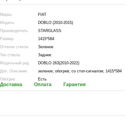
Марка
FIAT
Модель
DOBLO (2010-2015)
Производитель
STARGLASS
Размер
1415*584
Оттенок стекла
Зеленое
Тип стекла
Заднее
Модельный ряд
DOBLO 263(2010-2022)
Доп. Описание
зеленое; обогрев; со стоп-сигналом; 1415*584
Обогрев
Есть
Доставка
Оплата
Гарантия