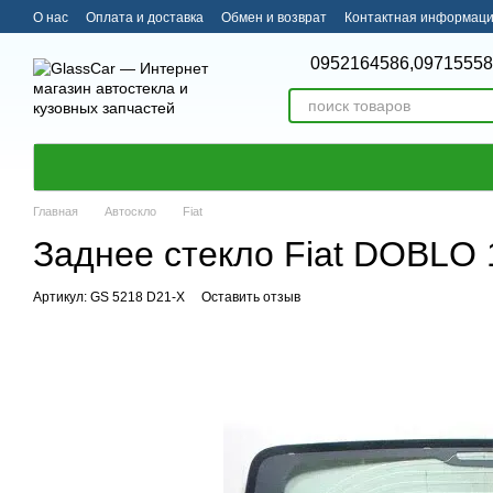
Перейти к основному контенту
О нас
Оплата и доставка
Обмен и возврат
Контактная информац
0952164586,
09715558
Главная
Автоскло
Fiat
Заднее стекло Fiat DOBLO 1
Артикул: GS 5218 D21-X
Оставить отзыв