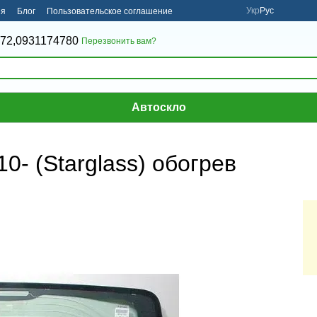
Укр
Рус
ия
Блог
Пользовательское соглашение
72,
0931174780
Перезвонить вам?
Автоскло
0- (Starglass) обогрев