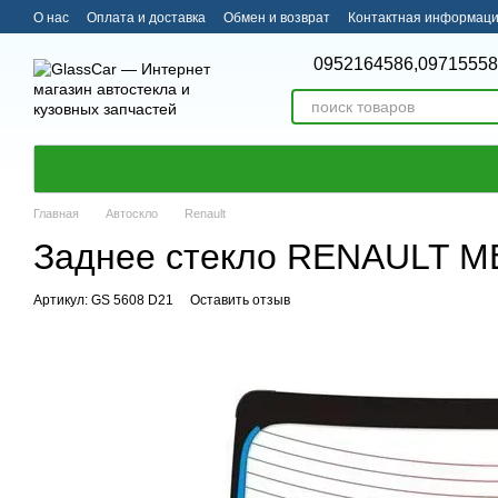
Перейти к основному контенту
О нас
Оплата и доставка
Обмен и возврат
Контактная информац
0952164586,
09715558
Главная
Автоскло
Renault
Заднее стекло RENAULT ME
Артикул: GS 5608 D21
Оставить отзыв