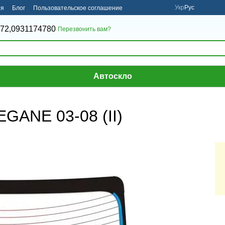
Укр
Рус
ия
Блог
Пользовательское соглашение
72,
0931174780
Перезвонить вам?
Автоскло
GANE 03-08 (II)