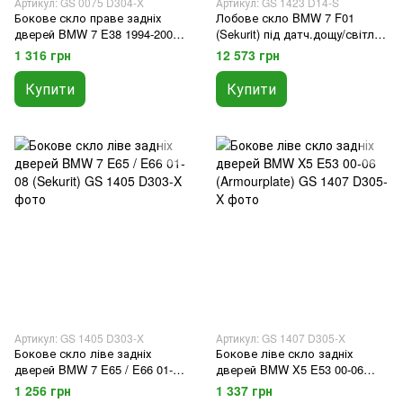
Артикул: GS 0075 D304-X
Артикул: GS 1423 D14-S
Бокове скло праве задніх
Лобове скло BMW 7 F01
дверей BMW 7 E38 1994-2002
(Sekurit) під датч.дощу/світла,
(Sekurit)
камера ніч. бачення
1 316 грн
12 573 грн
Купити
Купити
Артикул: GS 1405 D303-X
Артикул: GS 1407 D305-X
Бокове скло ліве задніх
Бокове ліве скло задніх
дверей BMW 7 E65 / E66 01-08
дверей BMW X5 E53 00-06
(Sekurit)
(Armourplate)
1 256 грн
1 337 грн