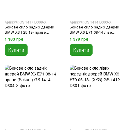
Артикул: GS 1417 D308-X
Артикул: GS 1414 D303-X
Бокове скло задніх дверей
Бокове скло задніх дверей
BMW X3 F25 13- праве
BMW X6 E71 08-14 ліве
(Sekurit)
(Sekurit)
1 183 грн
1 379 грн
Купити
Купити