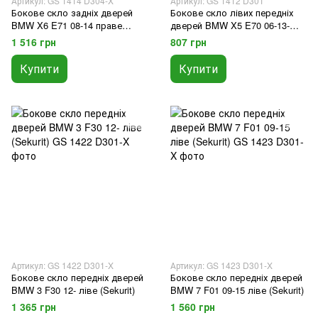
Артикул: GS 1414 D304-X
Артикул: GS 1412 D301
Бокове скло задніх дверей
Бокове скло лівих передніх
BMW X6 E71 08-14 праве
дверей BMW X5 E70 06-13-
(Sekurit)
(XYG)
1 516 грн
807 грн
Купити
Купити
Артикул: GS 1422 D301-X
Артикул: GS 1423 D301-X
Бокове скло передніх дверей
Бокове скло передніх дверей
BMW 3 F30 12- ліве (Sekurit)
BMW 7 F01 09-15 ліве (Sekurit)
1 365 грн
1 560 грн