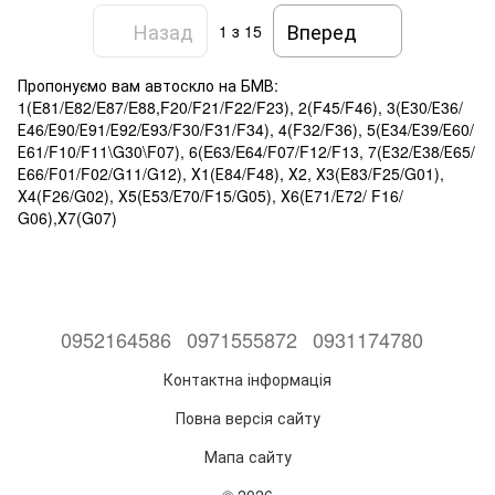
Назад
Вперед
1
з 15
Пропонуємо вам автоскло на БМВ:
1(E81/E82/E87/E88,F20/F21/F22/F23), 2(F45/F46), 3(Е30/Е36/
Е46/Е90/Е91/Е92/Е93/F30/F31/F34), 4(F32/F36), 5(Е34/Е39/Е60/
Е61/F10/F11\G30\F07), 6(E63/E64/F07/F12/F13, 7(Е32/Е38/Е65/
Е66/F01/F02/G11/G12), Х1(Е84/F48), Х2, Х3(E83/F25/G01),
Х4(F26/G02), Х5(Е53/Е70/F15/G05), Х6(Е71/Е72/ F16/
G06),Х7(G07)
0952164586
0971555872
0931174780
Контактна інформація
Повна версія сайту
Мапа сайту