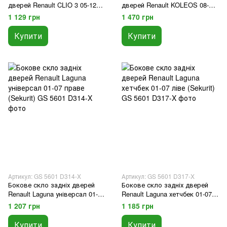
дверей Renault CLIO 3 05-12
дверей Renault KOLEOS 08-
(Sekurit)
(Sekurit)
1 129 грн
1 470 грн
Купити
Купити
Артикул: GS 5601 D314-X
Артикул: GS 5601 D317-X
Бокове скло задніх дверей
Бокове скло задніх дверей
Renault Laguna універсал 01-07
Renault Laguna хетчбек 01-07
праве (Sekurit)
ліве (Sekurit)
1 207 грн
1 185 грн
Купити
Купити