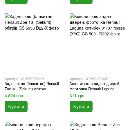
Артикул: GS 5650 D22-X
Артикул: GS 5601 D302
Заднє скло (блакитне) Renault
Бокове скло задніх дверей,
Zoe 13- (Sekurit) обігрів
форточка Renault Laguna
хетчбек 01-07 праве (XYG)
4 824 грн
311 грн
Купити
Купити