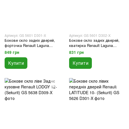
Артикул: GS 5601 D301-X
Артикул: GS 5601 D302-X
Бокове скло задніх дверей,
Бокове скло задніх дверей,
форточка Renault Laguna
кватирка Renault Laguna
хетчбек 01-07 ліве (Sekurit)
хетчбек 01-07 праве (Sekurit)
849 грн
831 грн
Купити
Купити