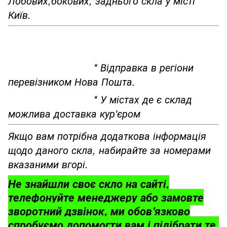
Лобових,бокових, заднього скла у місті
Київ.
* Відправка в регіони
перевізником Нова Пошта.
* У містах де є склад
можлива доставка кур'єром
Якщо вам потрібна додаткова інформація
щодо даного скла, набирайте за номерами
вказаними вгорі.
Не знайшли своє скло на сайті,
телефонуйте менеджеру або замовте
зворотний дзвінок, ми обов'язково
спробуємо допомогти вам і підібрати те,