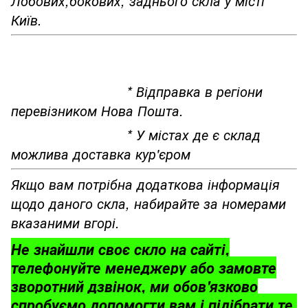
Лобових,бокових, заднього скла у місті
Київ.
* Відправка в регіони
перевізником Нова Пошта.
* У містах де є склад
можлива доставка кур'єром
Якщо вам потрібна додаткова інформація
щодо даного скла, набирайте за номерами
вказаними вгорі.
Не знайшли своє скло на сайті,
телефонуйте менеджеру або замовте
зворотний дзвінок, ми обов'язково
спробуємо допомогти вам і підібрати те,