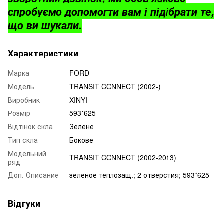
спробуємо допомогти вам і підібрати те,
що ви шукали.
Характеристики
Марка
FORD
Модель
TRANSIT CONNECT (2002-)
Виробник
XINYI
Розмір
593*625
Відтінок скла
Зелене
Тип скла
Бокове
Модельний
TRANSIT CONNECT (2002-2013)
ряд
Доп. Описание
зеленое теплозащ.; 2 отверстия; 593*625
Відгуки