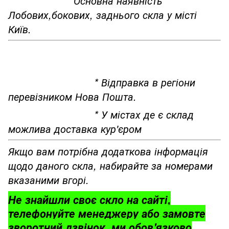
*Основна наявність
Лобових,бокових, заднього скла у місті
Київ.
* Відправка в регіони
перевізником Нова Пошта.
* У містах де є склад
можлива доставка кур'єром
Якщо вам потрібна додаткова інформація
щодо даного скла, набирайте за номерами
вказаними вгорі.
Не знайшли своє скло на сайті,
телефонуйте менеджеру або замовте
зворотний дзвінок, ми обов'язково