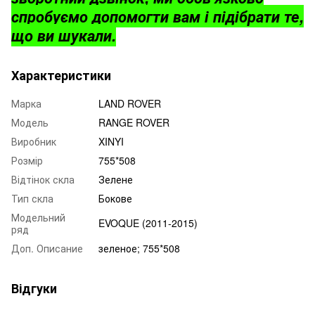
спробуємо допомогти вам і підібрати те,
що ви шукали.
Характеристики
Марка
LAND ROVER
Модель
RANGE ROVER
Виробник
XINYI
Розмір
755*508
Відтінок скла
Зелене
Тип скла
Бокове
Модельний
EVOQUE (2011-2015)
ряд
Доп. Описание
зеленое; 755*508
Відгуки