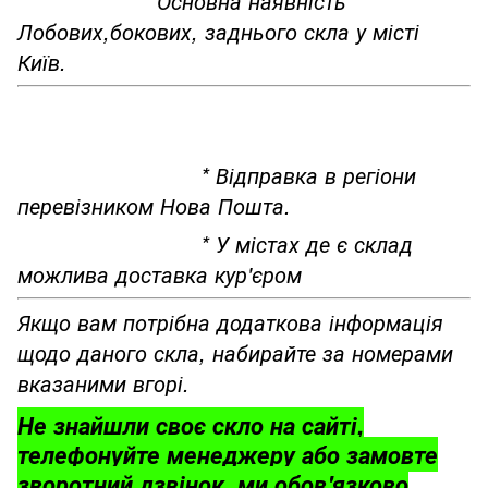
*Основна наявність
Лобових,бокових, заднього скла у місті
Київ.
* Відправка в регіони
перевізником Нова Пошта.
* У містах де є склад
можлива доставка кур'єром
Якщо вам потрібна додаткова інформація
щодо даного скла, набирайте за номерами
вказаними вгорі.
Не знайшли своє скло на сайті,
телефонуйте менеджеру або замовте
зворотний дзвінок, ми обов'язково