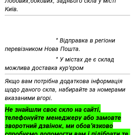
Лобових,бокових, заднього скла у місті
Київ.
* Відправка в регіони
перевізником Нова Пошта.
* У містах де є склад
можлива доставка кур'єром
Якщо вам потрібна додаткова інформація
щодо даного скла, набирайте за номерами
вказаними вгорі.
Не знайшли своє скло на сайті,
телефонуйте менеджеру або замовте
зворотний дзвінок, ми обов'язково
спробуємо допомогти вам і підібрати те,