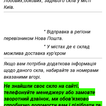
Лобових,бокових, заднього скла у місті
Київ.
* Відправка в регіони
перевізником Нова Пошта.
* У містах де є склад
можлива доставка кур'єром
Якщо вам потрібна додаткова інформація
щодо даного скла, набирайте за номерами
вказаними вгорі.
Не знайшли своє скло на сайті,
телефонуйте менеджеру або замовте
зворотний дзвінок, ми обов'язково
спробуємо допомогти вам і підібрати те,