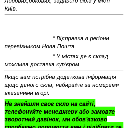
Лобових,бокових, заднього скла у місті
Київ.
* Відправка в регіони
перевізником Нова Пошта.
* У містах де є склад
можлива доставка кур'єром
Якщо вам потрібна додаткова інформація
щодо даного скла, набирайте за номерами
вказаними вгорі.
Не знайшли своє скло на сайті,
телефонуйте менеджеру або замовте
зворотний дзвінок, ми обов'язково
спробуємо допомогти вам і підібрати те,