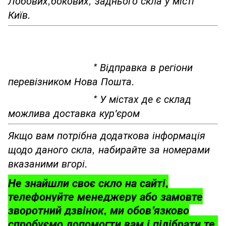
Лобових,бокових, заднього скла у місті
Київ.
* Відправка в регіони
перевізником Нова Пошта.
* У містах де є склад
можлива доставка кур'єром
Якщо вам потрібна додаткова інформація
щодо даного скла, набирайте за номерами
вказаними вгорі.
Не знайшли своє скло на сайті,
телефонуйте менеджеру або замовте
зворотний дзвінок, ми обов'язково
спробуємо допомогти вам і підібрати те,