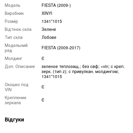
Модель
FIESTA (2009-)
Виробник
XINYI
Розмір
1341*1015
Відтінок скла
Зелене
Тип скла
Лобове
Модельний
FIESTA (2009-2017)
ряд
Молдинг
Є
Доп. Описание
зеленое теплозащ.; без свф; +vin; с креп.
зерк. (тип z); с привулкан. молдингом;
1341*1015
Окошко под
Є
VIN
Крепление
Є
зеркала
Відгуки