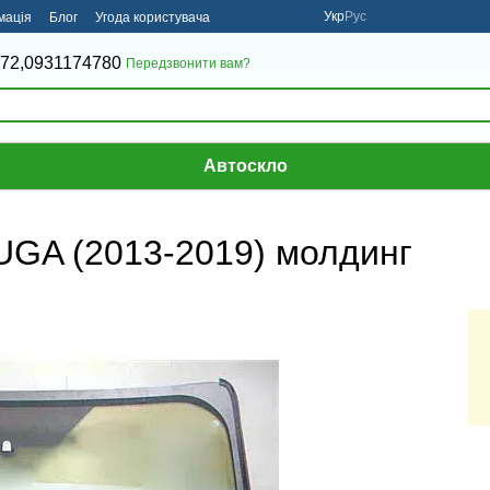
Укр
Рус
мація
Блог
Угода користувача
72,
0931174780
Передзвонити вам?
Автоскло
UGA (2013-2019) молдинг