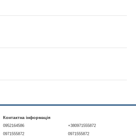
Контактна інформація
0952164586
+380971555872
0971555872
0971555872