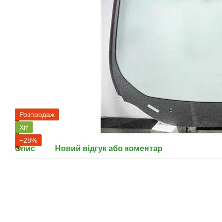
Розпродаж
Хіт
−28%
Опис
Новий відгук або коментар