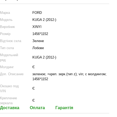
Марка
FORD
Модель
KUGA 2 (2012-)
Виробник
XINYI
Розмір
1456*1152
Відтінок скла
Зелене
Тип скла
Лобове
Модельний
KUGA 2 (2012-)
ряд
Молдинг
Є
Доп. Описание
зеленое; +креп. зерк.(тип z); vin; с молдингом;
1456*1152
Окошко под
Є
VIN
Крепление
Є
зеркала
Доставка
Оплата
Гарантія