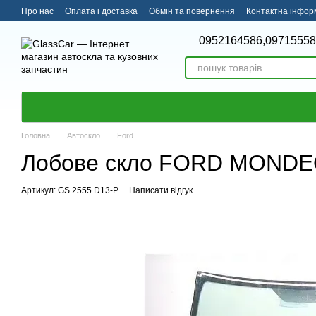
Перейти до основного контенту
Про нас
Оплата і доставка
Обмін та повернення
Контактна інфор
0952164586,
09715558
Головна
Автоскло
Ford
Лобове скло FORD MONDEO 3
Артикул: GS 2555 D13-P
Написати відгук