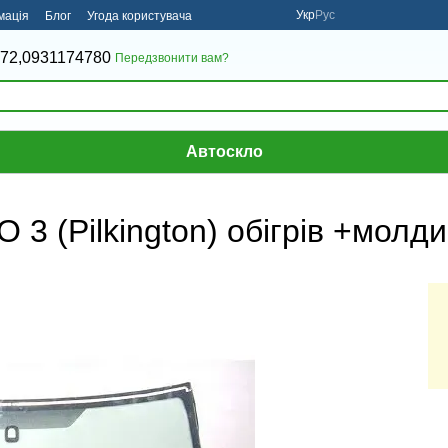
Укр
Рус
мація
Блог
Угода користувача
72,
0931174780
Передзвонити вам?
Автоскло
 (Pilkington) обігрів +молди