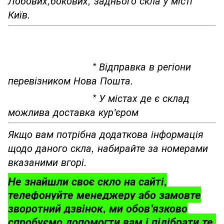
Лобових,бокових, заднього скла у місті
Київ.
* Відправка в регіони
перевізником Нова Пошта.
* У містах де є склад
можлива доставка кур'єром
Якщо вам потрібна додаткова інформація
щодо даного скла, набирайте за номерами
вказаними вгорі.
Не знайшли своє скло на сайті,
телефонуйте менеджеру або замовте
зворотний дзвінок, ми обов'язково
спробуємо допомогти вам і підібрати те,