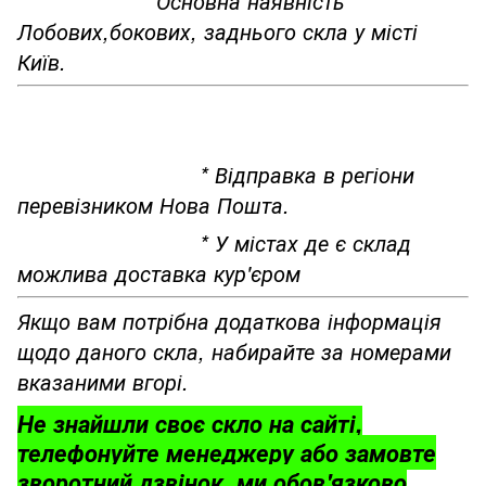
*Основна наявність
Лобових,бокових, заднього скла у місті
Київ.
* Відправка в регіони
перевізником Нова Пошта.
* У містах де є склад
можлива доставка кур'єром
Якщо вам потрібна додаткова інформація
щодо даного скла, набирайте за номерами
вказаними вгорі.
Не знайшли своє скло на сайті,
телефонуйте менеджеру або замовте
зворотний дзвінок, ми обов'язково