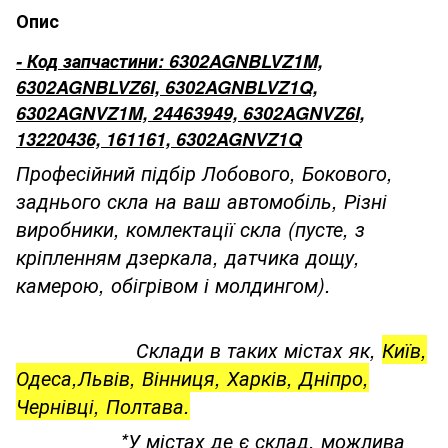
Опис
- Код запчастини: 6302AGNBLVZ1M,
6302AGNBLVZ6I, 6302AGNBLVZ1Q,
6302AGNVZ1M, 24463949, 6302AGNVZ6I,
13220436, 161161, 6302AGNVZ1Q
Професійний підбір Лобового, Бокового,
заднього скла на ваш автомобіль, Різні
виробники, комлектації скла (пусте, з
кріпленням дзеркала, датчика дощу,
камерою, обігрівом і молдингом).
Склади в таких містах як,
Київ,
Одеса,Львів, Вінниця, Харків, Дніпро,
Чернівці, Полтава.
*У містах де є склад, можлива