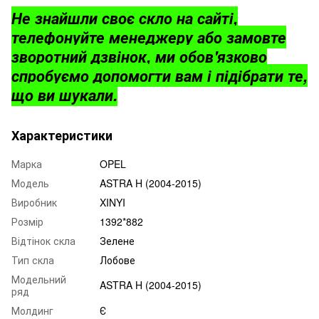
Не знайшли своє скло на сайті,
телефонуйте менеджеру або замовте
зворотний дзвінок, ми обов'язково
спробуємо допомогти вам і підібрати те,
що ви шукали.
Характеристики
Марка
OPEL
Модель
ASTRA H (2004-2015)
Виробник
XINYI
Розмір
1392*882
Відтінок скла
Зелене
Тип скла
Лобове
Модельний
ASTRA H (2004-2015)
ряд
Молдинг
Є