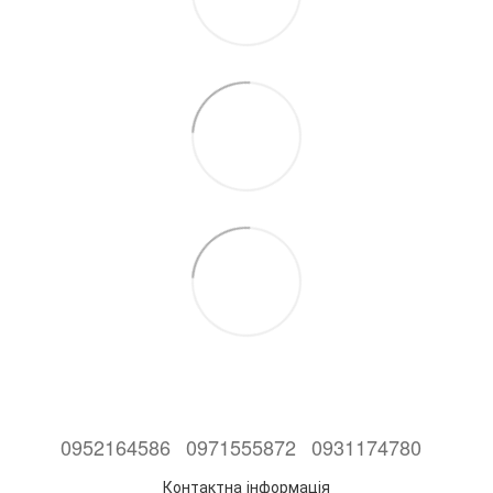
0952164586
0971555872
0931174780
Контактна інформація