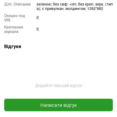
Доп. Описание
зеленое; без свф; +vin; без креп. зерк. (тип
a); с привулкан. молдингом; 1392*882
Окошко под
Є
VIN
Крепление
Є
зеркала
Відгуки
Додайте перший відгук
Написати відгук