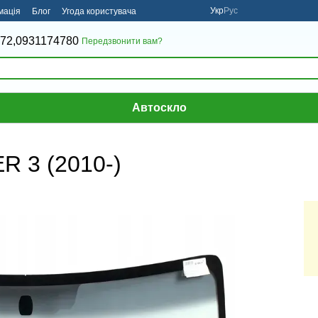
Укр
Рус
мація
Блог
Угода користувача
72,
0931174780
Передзвонити вам?
Автоскло
R 3 (2010-)