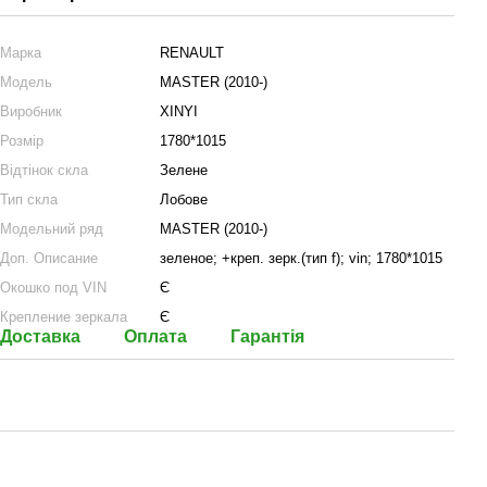
Марка
RENAULT
Модель
MASTER (2010-)
Виробник
XINYI
Розмір
1780*1015
Відтінок скла
Зелене
Тип скла
Лобове
Модельний ряд
MASTER (2010-)
Доп. Описание
зеленое; +креп. зерк.(тип f); vin; 1780*1015
Окошко под VIN
Є
Крепление зеркала
Є
Доставка
Оплата
Гарантія