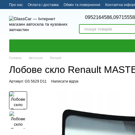
Перейти до основного контенту
Про нас
Оплата і доставка
Обмін та повернення
Контактна інфор
0952164586,
09715558
Головна
Автоскло
Renault
Лобове скло Renault MASTE
Артикул: GS 5629 D11
Написати відгук