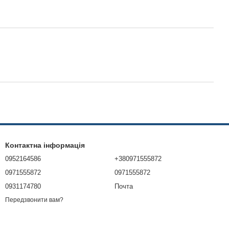
Контактна інформація
0952164586
+380971555872
0971555872
0971555872
0931174780
Почта
Передзвонити вам?