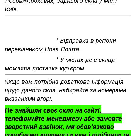
Лобових,бокових, заднього скла у місті
Київ.
* Відправка в регіони
перевізником Нова Пошта.
* У містах де є склад
можлива доставка кур'єром
Якщо вам потрібна додаткова інформація
щодо даного скла, набирайте за номерами
вказаними вгорі.
Не знайшли своє скло на сайті,
телефонуйте менеджеру або замовте
зворотний дзвінок, ми обов'язково
спробуємо допомогти вам і підібрати те,