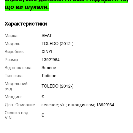
що ви шукали.
Характеристики
Марка
SEAT
Модель
TOLEDO (2012-)
Виробник
XINYI
Розмір
1392*964
Відтінок скла
Зелене
Тип скла
Лобове
Модельний
TOLEDO (2012-)
ряд
Молдинг
Є
Доп. Описание
зеленое; vin; с молдингом; 1392*964
Окошко под
Є
VIN