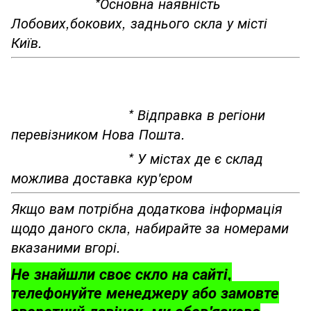
*Основна наявність
Лобових,бокових, заднього скла у місті
Київ.
* Відправка в регіони
перевізником Нова Пошта.
* У містах де є склад
можлива доставка кур'єром
Якщо вам потрібна додаткова інформація
щодо даного скла, набирайте за номерами
вказаними вгорі.
Не знайшли своє скло на сайті,
телефонуйте менеджеру або замовте
зворотний дзвінок, ми обов'язково