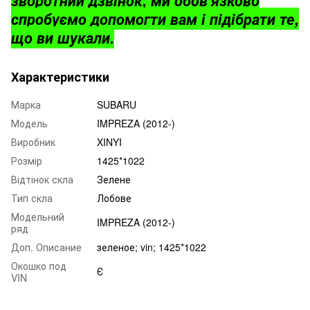
спробуємо допомогти вам і підібрати те,
що ви шукали.
Характеристики
Марка
SUBARU
Модель
IMPREZA (2012-)
Виробник
XINYI
Розмір
1425*1022
Відтінок скла
Зелене
Тип скла
Лобове
Модельний
IMPREZA (2012-)
ряд
Доп. Описание
зеленое; vin; 1425*1022
Окошко под
Є
VIN