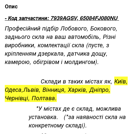
Опис
- Код запчастини: 7939AGSV, 65084FJ080NU
Професійний підбір Лобового, Бокового,
заднього скла на ваш автомобіль, Різні
виробники, комлектації скла (пусте, з
кріпленням дзеркала, датчика дощу,
камерою, обігрівом і молдингом).
Склади в таких містах як,
Київ,
Одеса,Львів, Вінниця, Харків, Дніпро,
Чернівці, Полтава.
*У містах де є склад, можлива
установка. (*за наявності скла на
конкретному складі).