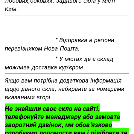
Лобових,бокових, заднього скла у місті
Київ.
* Відправка в регіони
перевізником Нова Пошта.
* У містах де є склад
можлива доставка кур'єром
Якщо вам потрібна додаткова інформація
щодо даного скла, набирайте за номерами
вказаними вгорі.
Не знайшли своє скло на сайті,
телефонуйте менеджеру або замовте
зворотний дзвінок, ми обов'язково
спробуємо допомогти вам і підібрати те,