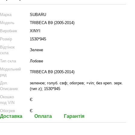
Марка
SUBARU
Модель
TRIBECA B9 (2005-2014)
Виробник
XINYI
Розмір
1530*945
Відтінок
Зелене
скла
Тип скла
Лобове
Модельний
TRIBECA B9 (2005-2014)
ряд
Доп.
зеленое; голуб. свф; обогрев; +vin; без креп. зерк.
Описание
(тип z); 1530*945
Окошко
Є
под VIN
Обогрев
Є
Доставка
Оплата
Гарантія