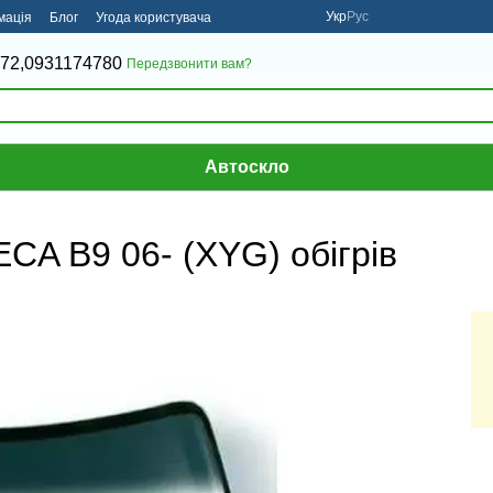
Укр
Рус
мація
Блог
Угода користувача
72,
0931174780
Передзвонити вам?
Автоскло
A B9 06- (XYG) обігрів