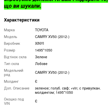
що ви шукали.
Характеристики
Марка
TOYOTA
Модель
CAMRY XV50 (2012-)
Виробник
XINYI
Розмір
1495*1050
Відтінок скла
Зелене
Тип скла
Лобове
Модельний
CAMRY XV50 (2012-)
ряд
Молдинг
Є
Доп. Описание
зеленое; голуб. свф; +vin; с привулкан.
молдингом; 1495*1050
Окошко под
Є
VIN