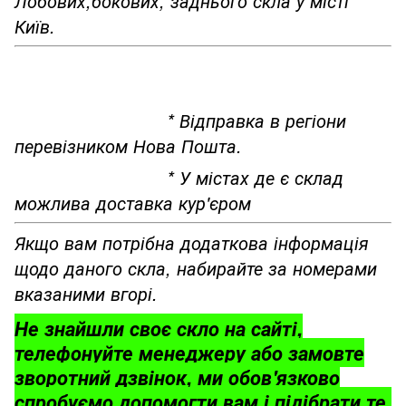
Лобових,бокових, заднього скла у місті
Київ.
* Відправка в регіони
перевізником Нова Пошта.
* У містах де є склад
можлива доставка кур'єром
Якщо вам потрібна додаткова інформація
щодо даного скла, набирайте за номерами
вказаними вгорі.
Не знайшли своє скло на сайті,
телефонуйте менеджеру або замовте
зворотний дзвінок, ми обов'язково
спробуємо допомогти вам і підібрати те,