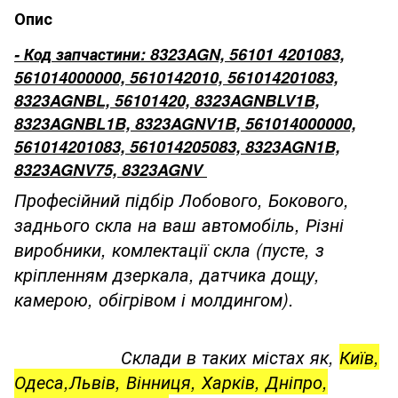
Опис
- Код запчастини: 8323AGN, 56101 4201083,
561014000000, 5610142010, 561014201083,
8323AGNBL, 56101420, 8323AGNBLV1B,
8323AGNBL1B, 8323AGNV1B, 561014000000,
561014201083, 561014205083, 8323AGN1B,
8323AGNV75, 8323AGNV
Професійний підбір Лобового, Бокового,
заднього скла на ваш автомобіль, Різні
виробники, комлектації скла (пусте, з
кріпленням дзеркала, датчика дощу,
камерою, обігрівом і молдингом).
Склади в таких містах як,
Київ,
Одеса,Львів, Вінниця, Харків, Дніпро,