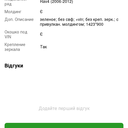
Rav4 (2006-2012)
ряд
Молдинг
Є
Доп. Описание
зеленое; без свф; +vin; без креп. зерк.; с
привулкан. молдингом; 1423*900
Окошко под
Є
VIN
Крепление
Так
зеркала
Відгуки
Додайте перший відгук