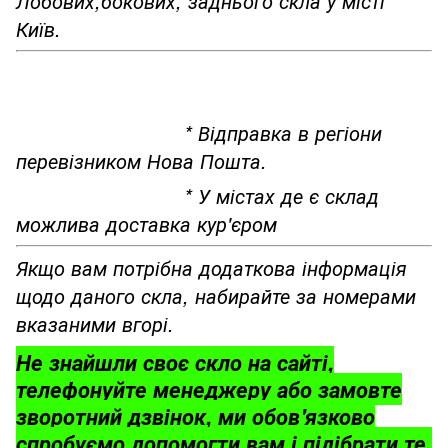
Лобових,бокових, заднього скла у місті
Київ.
* Відправка в регіони
перевізником Нова Пошта.
* У містах де є склад
можлива доставка кур'єром
Якщо вам потрібна додаткова інформація
щодо даного скла, набирайте за номерами
вказаними вгорі.
Не знайшли своє скло на сайті,
телефонуйте менеджеру або замовте
зворотний дзвінок, ми обов'язково
спробуємо допомогти вам і підібрати те,