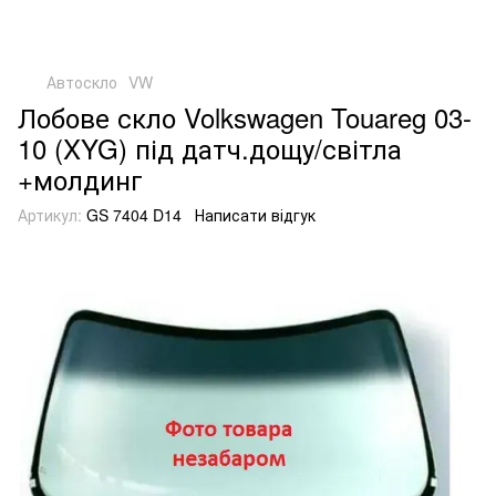
Автоскло
VW
Лобове скло Volkswagen Touareg 03-
10 (XYG) під датч.дощу/світла
+молдинг
Артикул:
GS 7404 D14
Написати відгук