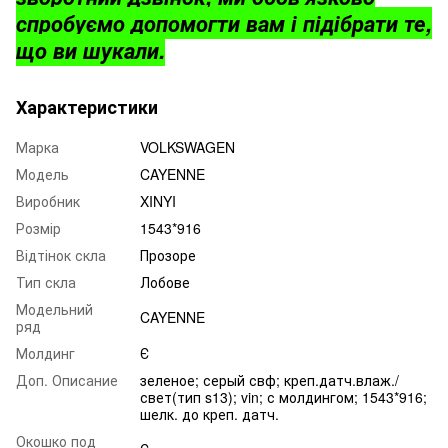
спробуємо допомогти вам і підібрати те,
що ви шукали.
Характеристики
Марка
VOLKSWAGEN
Модель
CAYENNE
Виробник
XINYI
Розмір
1543*916
Відтінок скла
Прозоре
Тип скла
Лобове
Модельний
CAYENNE
ряд
Молдинг
Є
Доп. Описание
зеленое; серый свф; креп.датч.влаж./
свет(тип s13); vin; с молдингом; 1543*916;
шелк. до креп. датч.
Окошко под