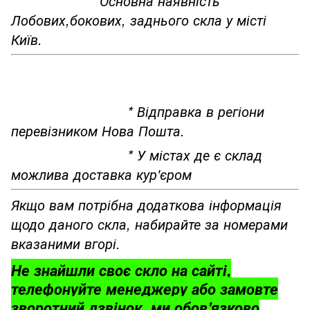
*Основна наявність
Лобових,бокових, заднього скла у місті
Київ.
* Відправка в регіони
перевізником Нова Пошта.
* У містах де є склад
можлива доставка кур'єром
Якщо вам потрібна додаткова інформація
щодо даного скла, набирайте за номерами
вказаними вгорі.
Не знайшли своє скло на сайті,
телефонуйте менеджеру або замовте
зворотний дзвінок, ми обов'язково