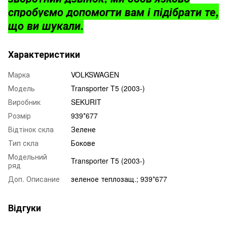
спробуємо допомогти вам і підібрати те,
що ви шукали.
Характеристики
Марка
VOLKSWAGEN
Модель
Transporter T5 (2003-)
Виробник
SEKURIT
Розмір
939*677
Відтінок скла
Зелене
Тип скла
Бокове
Модельний
Transporter T5 (2003-)
ряд
Доп. Описание
зеленое теплозащ.; 939*677
Відгуки