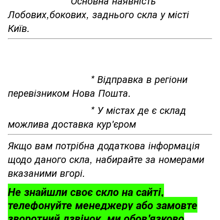
*Основна наявність
Лобових,бокових, заднього скла у місті
Київ.
* Відправка в регіони
перевізником Нова Пошта.
* У містах де є склад
можлива доставка кур'єром
Якщо вам потрібна додаткова інформація
щодо даного скла, набирайте за номерами
вказаними вгорі.
Не знайшли своє скло на сайті,
телефонуйте менеджеру або замовте
зворотний дзвінок, ми обов'язково