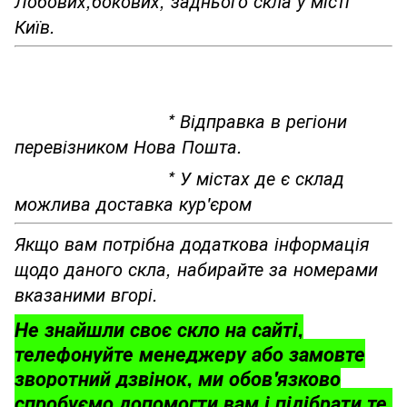
Лобових,бокових, заднього скла у місті
Київ.
* Відправка в регіони
перевізником Нова Пошта.
* У містах де є склад
можлива доставка кур'єром
Якщо вам потрібна додаткова інформація
щодо даного скла, набирайте за номерами
вказаними вгорі.
Не знайшли своє скло на сайті,
телефонуйте менеджеру або замовте
зворотний дзвінок, ми обов'язково
спробуємо допомогти вам і підібрати те,