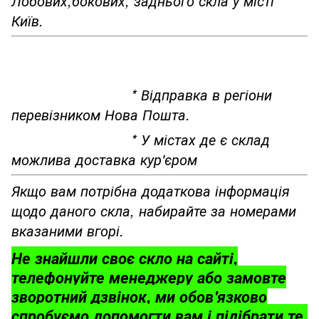
Лобових,бокових, заднього скла у місті
Київ.
* Відправка в регіони
перевізником Нова Пошта.
* У містах де є склад
можлива доставка кур'єром
Якщо вам потрібна додаткова інформація
щодо даного скла, набирайте за номерами
вказаними вгорі.
Не знайшли своє скло на сайті,
телефонуйте менеджеру або замовте
зворотний дзвінок, ми обов'язково
спробуємо допомогти вам і підібрати те,