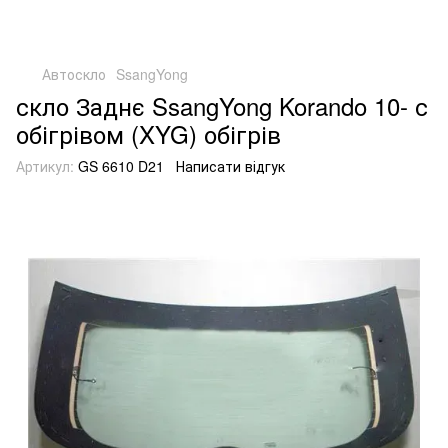
Автоскло
SsangYong
скло Заднє SsangYong Korando 10- с
обігрівом (XYG) обігрів
Артикул:
GS 6610 D21
Написати відгук