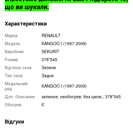
що ви шукали.
Характеристики
Марка
RENAULT
Модель
KANGOO I (1997-2009)
Виробник
SEKURIT
Розмір
378*545
Відтінок скла
Зелене
Тип скла
Заднє
Модельний
KANGOO I (1997-2009)
ряд
Доп. Описание
зеленое; необогрев; без шелк.; 378*545
Обогрев
Є
Відгуки