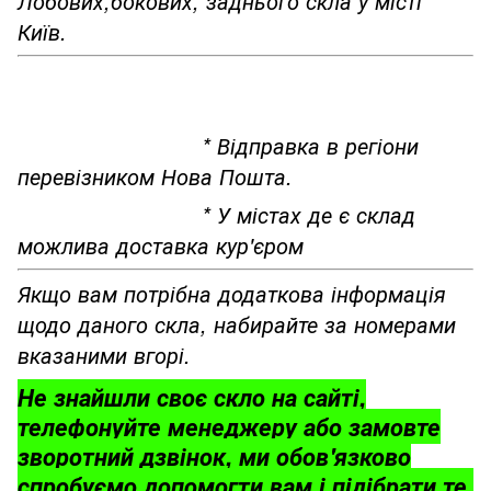
Лобових,бокових, заднього скла у місті
Київ.
* Відправка в регіони
перевізником Нова Пошта.
* У містах де є склад
можлива доставка кур'єром
Якщо вам потрібна додаткова інформація
щодо даного скла, набирайте за номерами
вказаними вгорі.
Не знайшли своє скло на сайті,
телефонуйте менеджеру або замовте
зворотний дзвінок, ми обов'язково
спробуємо допомогти вам і підібрати те,