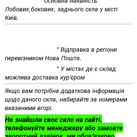
*Основна наявність
Лобових,бокових, заднього скла у місті
Київ.
* Відправка в регіони
перевізником Нова Пошта.
* У містах де є склад
можлива доставка кур'єром
Якщо вам потрібна додаткова інформація
щодо даного скла, набирайте за номерами
вказаними вгорі.
Не знайшли своє скло на сайті,
телефонуйте менеджеру або замовте
зворотний дзвінок, ми обов'язково