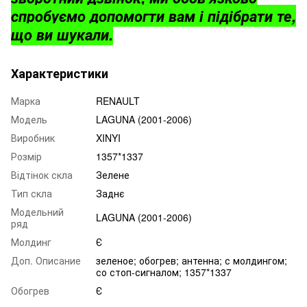
спробуємо допомогти вам і підібрати те,
що ви шукали.
Характеристики
Марка
RENAULT
Модель
LAGUNA (2001-2006)
Виробник
XINYI
Розмір
1357*1337
Відтінок скла
Зелене
Тип скла
Заднє
Модельний
LAGUNA (2001-2006)
ряд
Молдинг
Є
Доп. Описание
зеленое; обогрев; антенна; с молдингом;
со стоп-сигналом; 1357*1337
Обогрев
Є