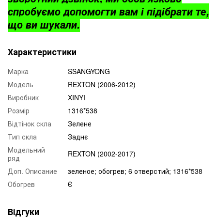
спробуємо допомогти вам і підібрати те,
що ви шукали.
Характеристики
Марка
SSANGYONG
Модель
REXTON (2006-2012)
Виробник
XINYI
Розмір
1316*538
Відтінок скла
Зелене
Тип скла
Заднє
Модельний
REXTON (2002-2017)
ряд
Доп. Описание
зеленое; обогрев; 6 отверстий; 1316*538
Обогрев
Є
Відгуки