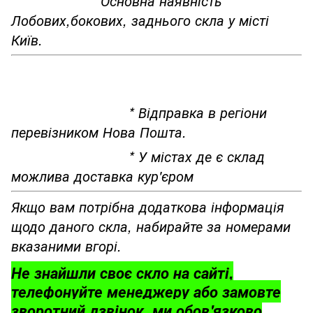
*Основна наявність
Лобових,бокових, заднього скла у місті
Київ.
* Відправка в регіони
перевізником Нова Пошта.
* У містах де є склад
можлива доставка кур'єром
Якщо вам потрібна додаткова інформація
щодо даного скла, набирайте за номерами
вказаними вгорі.
Не знайшли своє скло на сайті,
телефонуйте менеджеру або замовте
зворотний дзвінок, ми обов'язково