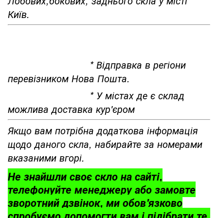
Лобових,бокових, заднього скла у місті
Київ.
* Відправка в регіони
перевізником Нова Пошта.
* У містах де є склад
можлива доставка кур'єром
Якщо вам потрібна додаткова інформація
щодо даного скла, набирайте за номерами
вказаними вгорі.
Не знайшли своє скло на сайті,
телефонуйте менеджеру або замовте
зворотний дзвінок, ми обов'язково
спробуємо допомогти вам і підібрати те,