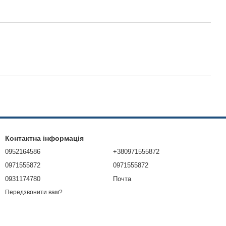
Контактна інформація
0952164586
+380971555872
0971555872
0971555872
0931174780
Почта
Передзвонити вам?