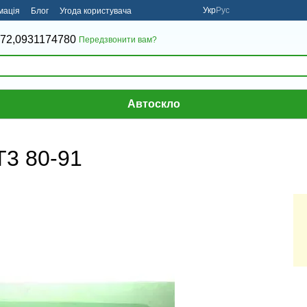
Укр
Рус
мація
Блог
Угода користувача
72,
0931174780
Передзвонити вам?
Автоскло
3 80-91