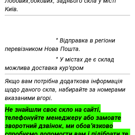
Лобових,бокових, заднього скла у місті
Київ.
* Відправка в регіони
перевізником Нова Пошта.
* У містах де є склад
можлива доставка кур'єром
Якщо вам потрібна додаткова інформація
щодо даного скла, набирайте за номерами
вказаними вгорі.
Не знайшли своє скло на сайті,
телефонуйте менеджеру або замовте
зворотний дзвінок, ми обов'язково
спробуємо допомогти вам і підібрати те,