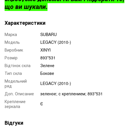
що ви шукали.
Характеристики
Марка
SUBARU
Модель
LEGACY (2010-)
Виробник
XINYI
Розмір
893*531
Відтінок скла
Зелене
Тип скла
Бокове
Модельний
LEGACY (2010-)
ряд
Доп. Описание
зеленое; с креплением; 893*531
Крепление
Є
зеркала
Відгуки